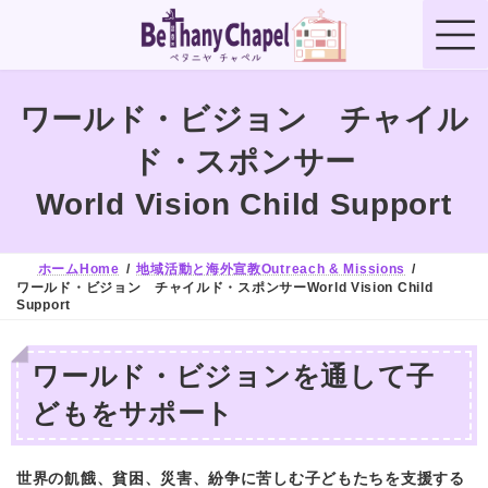
コ
ナ
ン
ビ
テ
ゲ
ン
ー
ツ
シ
へ
ョ
ワールド・ビジョン チャイル
ス
ン
キ
に
ド・スポンサー
ッ
移
プ
動
World Vision Child Support
ホームHome
地域活動と海外宣教Outreach & Missions
ワールド・ビジョン チャイルド・スポンサーWorld Vision Child
Support
ワールド・ビジョンを通して子
どもをサポート
世界の飢餓、貧困、災害、紛争に苦しむ子どもたちを支援する