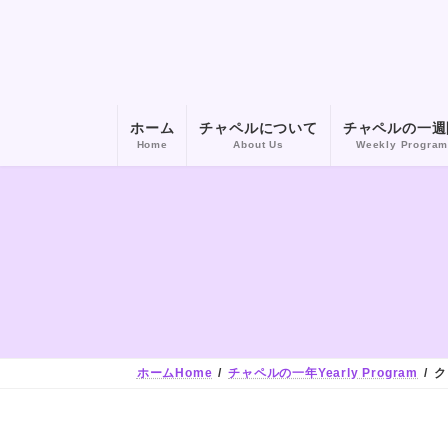
コ
ナ
ン
ビ
テ
ゲ
ン
ー
ツ
シ
へ
ョ
ホーム
チャペルについて
チャペルの一週
ス
ン
Home
About Us
Weekly Progra
キ
に
ッ
移
プ
動
ホームHome
チャペルの一年Yearly Program
ク