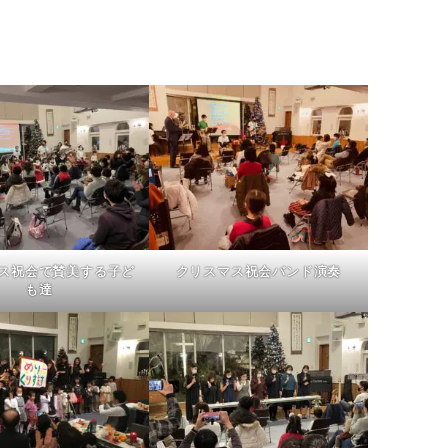
ス祝会で賛美する子ど
クリスマス祝会バンド演奏
も達