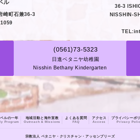
ペル
36-3 ISH
岩崎町石兼36-3
NISSHIN-SH
-1059
TEL:int
(0561)73-5323
日進ベタニヤ幼稚園
Nisshin Bethany Kindergarten
ペルの一年
地域活動と海外宣教
よくある質問
アクセス
プライバシーポ
ly Program
Outreach & Missions
FAQ
Access
Privacy Poli
宗教法人 ベタニヤ・クリスチャン・アッセンブリーズ